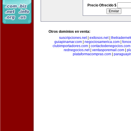
Precio Ofrecido $
Otros dominios en venta:
suscripciones.net
|
exitosos.net
|
thetraderne
guiapinamar.com
|
negociosamerica.com
|
fonox
clubimportadores.com
|
contactodenegocios.com
rednegocios.net
|
ventasporemail.com
|
pl
plataformacompras.com
|
paraguayi