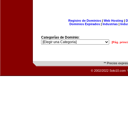
Registro de Dominios
|
Web Hosting
|
D
Dominios Expirados
|
Industrias
|
Indu
Categorías de Dominio:
[Pág. princi
** Precios expre
© 2002/2022 Solo10.com