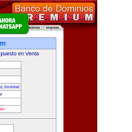
om
 puesto en Venta
s)
,
Sociedad
a!
tas