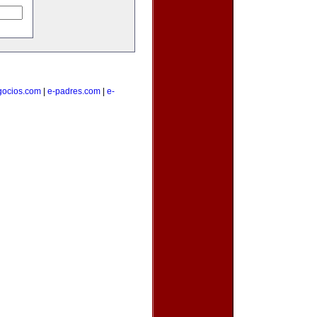
gocios.com
|
e-padres.com
|
e-