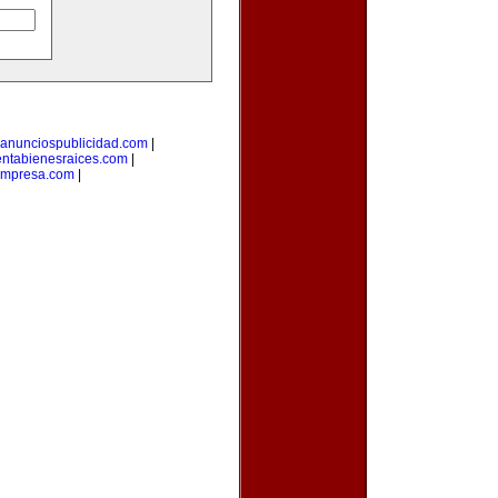
anunciospublicidad.com
|
ntabienesraices.com
|
empresa.com
|