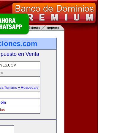
ciones.com
 puesto en Venta
NES.COM
om
jes,Turismo y Hospedaje
com
tas