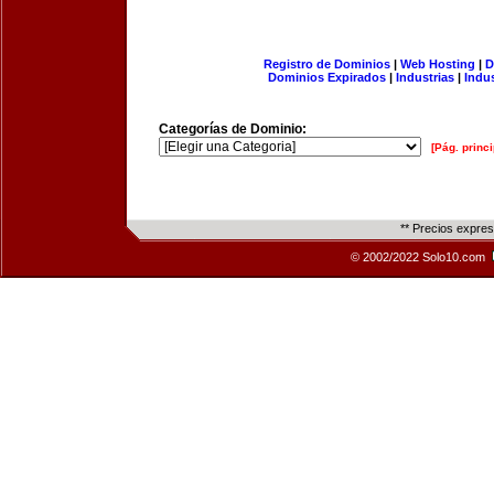
Registro de Dominios
|
Web Hosting
|
D
Dominios Expirados
|
Industrias
|
Indu
Categorías de Dominio:
[Pág. princi
** Precios expre
© 2002/2022 Solo10.com