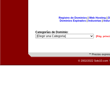
Registro de Dominios
|
Web Hosting
|
D
Dominios Expirados
|
Industrias
|
Indu
Categorías de Dominio:
[Pág. princi
** Precios expre
© 2002/2022 Solo10.com