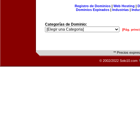
Registro de Dominios
|
Web Hosting
|
D
Dominios Expirados
|
Industrias
|
Indu
Categorías de Dominio:
[Pág. princi
** Precios expre
© 2002/2022 Solo10.com