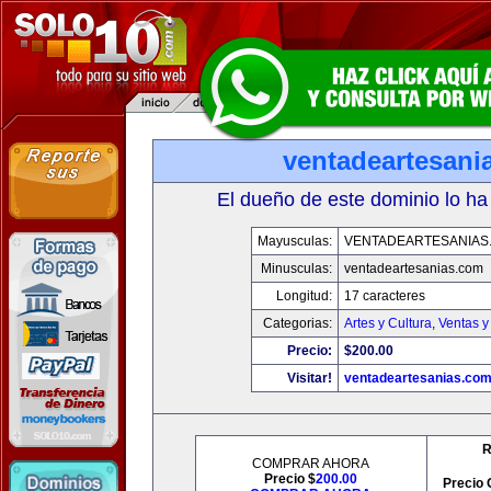
ventadeartesani
El dueño de este dominio lo ha
Mayusculas:
VENTADEARTESANIAS
Minusculas:
ventadeartesanias.com
Longitud:
17 caracteres
Categorias:
Artes y Cultura
,
Ventas y
Precio:
$200.00
Visitar!
ventadeartesanias.co
R
COMPRAR AHORA
Precio $
200.00
Precio 