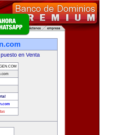
en.com
 puesto en Venta
GEN.COM
n.com
rta!
n.com
tas