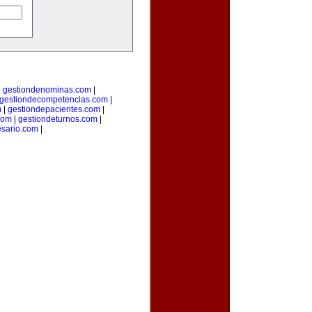
|
gestiondenominas.com
|
gestiondecompetencias.com
|
m
|
gestiondepacientes.com
|
com
|
gestiondeturnos.com
|
sario.com
|